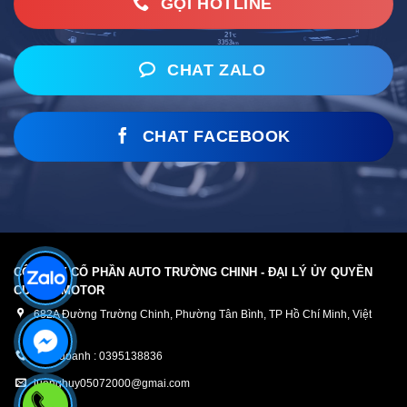
GỌI HOTLINE
CHAT ZALO
CHAT FACEBOOK
CÔNG TY CỔ PHẦN AUTO TRƯỜNG CHINH - ĐẠI LÝ ỦY QUYỀN
CỦA TC MOTOR
682A Đường Trường Chinh, Phường Tân Bình, TP Hồ Chí Minh, Việt
Nam
Kinh doanh : 0395138836
luonghuy05072000@gmai.com