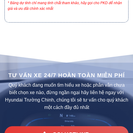
* Bảng dự tính chỉ mang tính chất tham khảo, hãy gọi cho PKD để nhận
giá và ưu đãi chính xác nhất
TƯ VẤN XE 24/7 HOÀN TOÀN MIỄN PHÍ
Quý khách đang muốn tìm hiểu xe hoặc phân vân chưa
biết chọn xe nào, đừng ngần ngại hãy liên hệ ngay với
Hyundai Trường Chinh, chúng tôi sẽ tư vấn cho quý khách
một cách đầy đủ nhất