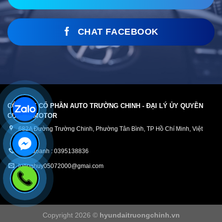
CHAT FACEBOOK
CÔNG TY CỔ PHẦN AUTO TRƯỜNG CHINH - ĐẠI LÝ ỦY QUYỀN
CỦA TC MOTOR
682A Đường Trường Chinh, Phường Tân Bình, TP Hồ Chí Minh, Việt
Nam
Kinh doanh : 0395138836
luonghuy05072000@gmai.com
Copyright 2026 ©
hyundaitruongchinh.vn