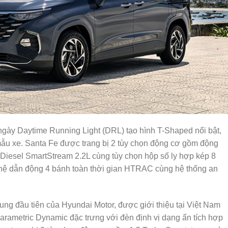
ngày Daytime Running Light (DRL) tạo hình T-Shaped nổi bật,
mẫu xe. Santa Fe được trang bị 2 tùy chọn động cơ gồm động
Diesel SmartStream 2.2L cùng tùy chọn hộp số ly hợp kép 8
 hệ dẫn động 4 bánh toàn thời gian HTRAC cùng hệ thống an
ng đầu tiên của Hyundai Motor, được giới thiệu tại Việt Nam
Parametric Dynamic đặc trưng với đèn định vị dạng ẩn tích hợp