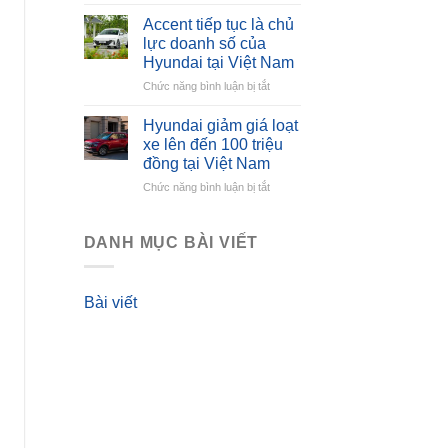
Hyundai
thảo
Venue
Accent tiếp tục là chủ
bản
lực doanh số của
tiêu
Hyundai tại Việt Nam
chuẩn
ở
Chức năng bình luận bị tắt
giảm
Accent
giá
tiếp
mạnh
Hyundai giảm giá loạt
tục
tăng
xe lên đến 100 triệu
là
sức
đồng tại Việt Nam
chủ
cạnh
ở
Chức năng bình luận bị tắt
lực
tranh
Hyundai
doanh
giảm
số
giá
của
DANH MỤC BÀI VIẾT
loạt
Hyundai
xe
tại
lên
Việt
Bài viết
đến
Nam
100
triệu
đồng
tại
Việt
Nam