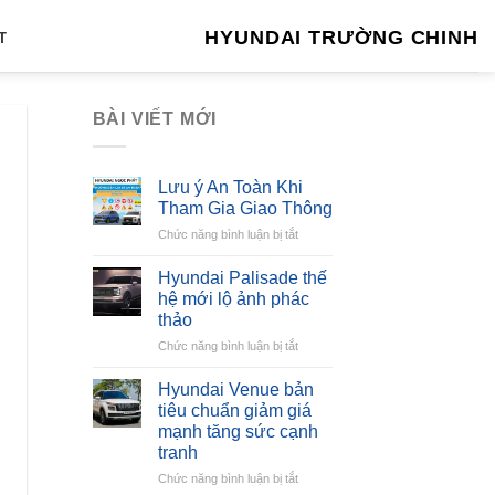
HYUNDAI TRƯỜNG CHINH
T
BÀI VIẾT MỚI
Lưu ý An Toàn Khi
Tham Gia Giao Thông
ở
Chức năng bình luận bị tắt
Lưu
ý
Hyundai Palisade thế
An
hệ mới lộ ảnh phác
Toàn
thảo
Khi
ở
Chức năng bình luận bị tắt
Tham
Hyundai
Gia
Palisade
Giao
Hyundai Venue bản
thế
Thông
tiêu chuẩn giảm giá
hệ
mạnh tăng sức cạnh
mới
tranh
lộ
ảnh
ở
Chức năng bình luận bị tắt
phác