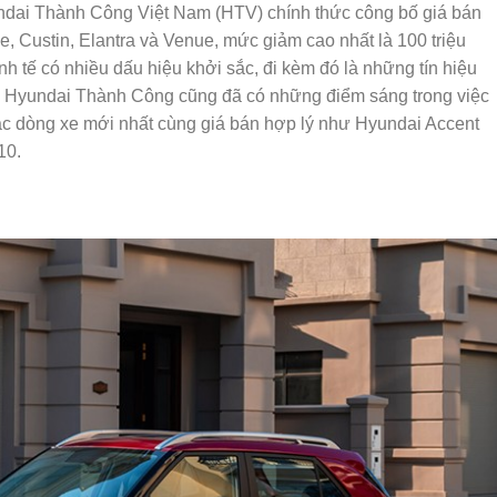
ndai Thành Công Việt Nam (HTV) chính thức công bố giá bán
, Custin, Elantra và Venue, mức giảm cao nhất là 100 triệu
 tế có nhiều dấu hiệu khởi sắc, đi kèm đó là những tín hiệu
ớc. Hyundai Thành Công cũng đã có những điểm sáng trong việc
ác dòng xe mới nhất cùng giá bán hợp lý như Hyundai Accent
10.