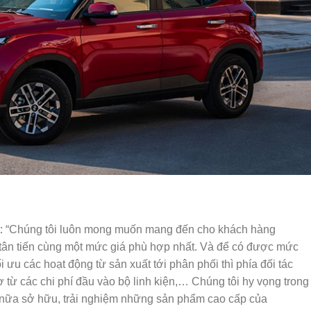
t: “Chúng tôi luôn mong muốn mang đến cho khách hàng
ân tiến cùng một mức giá phù hợp nhất. Và để có được mức
i ưu các hoạt động từ sản xuất tới phân phối thì phía đối tác
 từ các chi phí đầu vào bộ linh kiện,… Chúng tôi hy vọng trong
n nữa sở hữu, trải nghiệm những sản phẩm cao cấp của