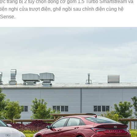
ược trang bị 2 tùy chọn động cơ gồm 1.5 Turbo Smartstream và
tiện nghi cửa trượt điện, ghế ngồi sau chỉnh điện cùng hệ
tSense.