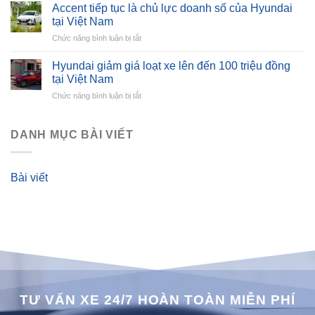
Venue
ảnh
Accent tiếp tục là chủ lực doanh số của Hyundai
bản
phác
tại Việt Nam
tiêu
thảo
ở
Chức năng bình luận bị tắt
chuẩn
Accent
giảm
tiếp
giá
Hyundai giảm giá loạt xe lên đến 100 triệu đồng
tục
mạnh
tại Việt Nam
là
tăng
ở
Chức năng bình luận bị tắt
chủ
sức
Hyundai
lực
cạnh
giảm
doanh
tranh
giá
DANH MỤC BÀI VIẾT
số
loạt
của
xe
Hyundai
lên
tại
Bài viết
đến
Việt
100
Nam
triệu
đồng
tại
Việt
Nam
TƯ VẤN XE 24/7 HOÀN TOÀN MIỄN PHÍ