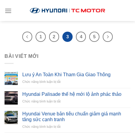
Chuyển
đến
nội
dung
1
2
3
4
5
BÀI VIẾT MỚI
Lưu ý An Toàn Khi Tham Gia Giao Thông
ở
Chức năng bình luận bị tắt
Lưu
ý
Hyundai Palisade thế hệ mới lộ ảnh phác thảo
An
ở
Chức năng bình luận bị tắt
Toàn
Hyundai
Khi
Palisade
Tham
Hyundai Venue bản tiêu chuẩn giảm giá mạnh
thế
Gia
tăng sức cạnh tranh
hệ
Giao
ở
Chức năng bình luận bị tắt
mới
Thông
Hyundai
lộ